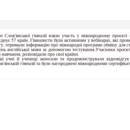
і Слов'янської гімназії взяли участь у міжнародному проєкті
єднує 57 країн. Гімназисти були активними у вебінарах, які про
ту, отримали інформацію про міжнародні програми обміну для ст
ень англійської мови за допомогою тестування.
Учасники проєкт
 навчання, розповідали про свої країни.
ші учні й учениці записали та продемонстрували відеовідгу
в'янській гімназії та були нагороджені міжнародними сертифікат