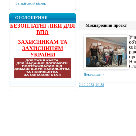
Батьківський вісник
ОГОЛОШЕННЯ
БЕЗОПЛАТНІ ЛІКИ ДЛЯ
Міжнародний проєкт
ВПО
Учн
об'
ЗАХИСНИКАМ ТА
сві
ЗАХИСНИЦЯМ
рів
УКРАЇНИ
про
На
Сло
Детальніше>>
2-12-2023, 09:58