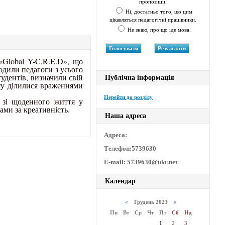
пропозиції.
Ні, достатньо того, що цим
цікавляться педагогічні працівники.
Не знаю, про що іде мова.
 «Global Y-C.R.E.D», що
водили педагоги з усього
удентів, визначили свій
Публічна інформація
у ділилися враженнями
Перейти до розділу
к зі щоденного життя у
ами за креативність.
Наша адреса
Адреса:
Телефон:5739630
E-mail: 5739630@ukr.net
Календар
«
Грудень 2023
»
Пн
Вт
Ср
Чт
Пт
Сб
Нд
1
2
3