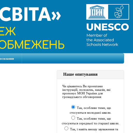
посилання
Наше опитування
Чи цікавитесь Ви проектами
інструкцій, положень, наказів, які
пропонує МОН України для
громадського обговорення
Так, особливо тими, що
стосуються молодшої школи.
Так, особливо тими, що
стосуються середньої та старшої школи.
Так, і навіть вношу зауваження та