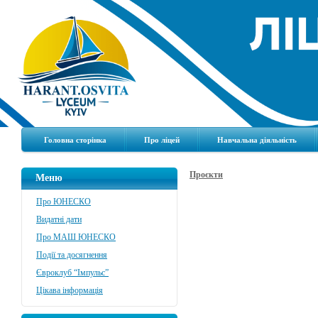
Головна сторінка
Про ліцей
Навчальна діяльність
Проєкти
Меню
Про ЮНЕСКО
Видатні дати
Про МАШ ЮНЕСКО
Події та досягнення
Євроклуб “Імпульс”
Цікава інформація