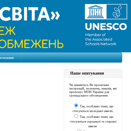
посилання
Наше опитування
Чи цікавитесь Ви проектами
інструкцій, положень, наказів, які
пропонує МОН України для
громадського обговорення
Так, особливо тими, що
стосуються молодшої школи.
Так, особливо тими, що
стосуються середньої та старшої
школи.