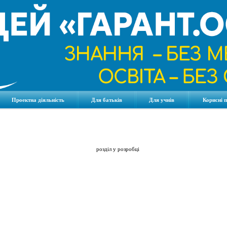
Проектна діяльність
Для батьків
Для учнів
Корисні 
розділ у розробці