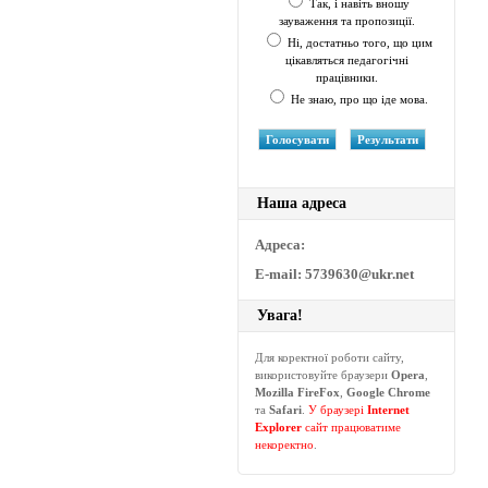
Так, і навіть вношу
зауваження та пропозиції.
Ні, достатньо того, що цим
цікавляться педагогічні
працівники.
Не знаю, про що іде мова.
Наша адреса
Адреса:
E-mail: 5739630@ukr.net
Увага!
Для коректної роботи сайту,
використовуйте браузери
Opera
,
Mozilla FireFox
,
Google Chrome
та
Safari
.
У браузері
Internet
Explorer
сайт працюватиме
некоректно
.