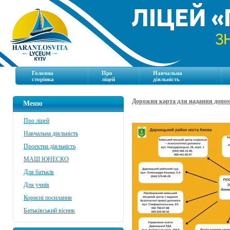
Головна
Про
Навчальна
сторінка
ліцей
діяльність
Дорожня карта для надання допо
Меню
Про ліцей
Навчальна діяльність
Проектна діяльність
МАШ ЮНЕСКО
Для батьків
Для учнів
Корисні посилання
Батьківський вісник