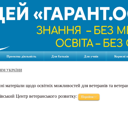
Проектна діяльність
Для батьків
Для учнів
Корисні 
ЯМ УКРАЇНИ
йні матеріали щодо
освітніх можливостей для ветеранів та ветера
ївський Центр ветеранського
розвитку
:
Перейти>>