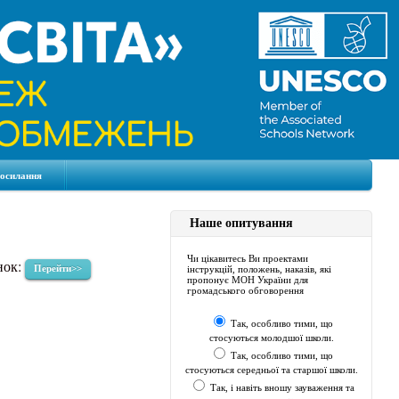
посилання
Наше опитування
Чи цікавитесь Ви проектами
нок:
Перейти>>
інструкцій, положень, наказів, які
пропонує МОН України для
громадського обговорення
Так, особливо тими, що
стосуються молодшої школи.
Так, особливо тими, що
стосуються середньої та старшої школи.
Так, і навіть вношу зауваження та