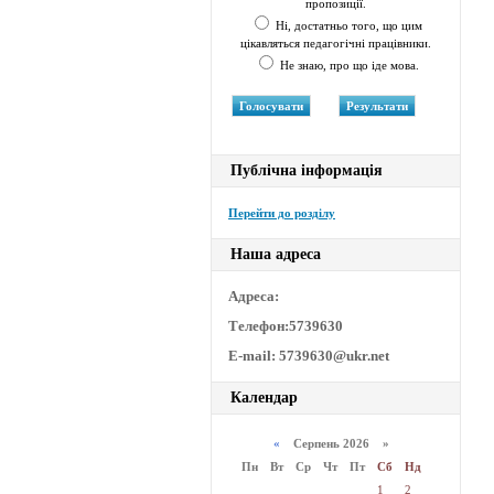
пропозиції.
Ні, достатньо того, що цим
цікавляться педагогічні працівники.
Не знаю, про що іде мова.
Публічна інформація
Перейти до розділу
Наша адреса
Адреса:
Телефон:5739630
E-mail: 5739630@ukr.net
Календар
«
Серпень 2026 »
Пн
Вт
Ср
Чт
Пт
Сб
Нд
1
2