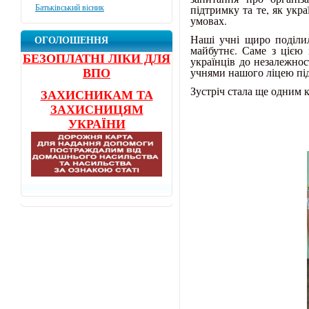
підтримку та те, як укр
Батьківський вісник
умовах.
Наші учні щиро поділил
ОГОЛОШЕННЯ
майбутнє. Саме з цією 
БЕЗОПЛАТНІ ЛІКИ ДЛЯ
українців до незалежнос
учнями нашого ліцею під
ВПО
Зустріч стала ще одним 
ЗАХИСНИКАМ ТА
ЗАХИСНИЦЯМ
УКРАЇНИ