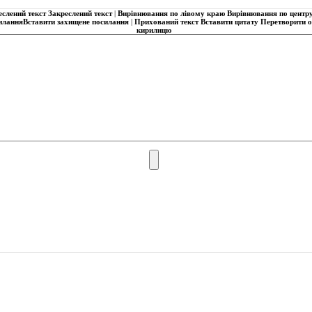
еслений текст
Закреслений текст
|
Вирівнювання по лівому краю
Вирівнювання по центр
илання
Вставити захищене посилання
|
Прихований текст
Вставити цитату
Перетворити об
кирилицю