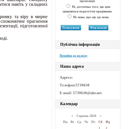
пропозиції.
атися навіть у складних
Ні, достатньо того, що цим
цікавляться педагогічні працівники.
тримку та віру в мирне
Не знаю, про що іде мова.
 споконвічне прагнення
зентації, підготовленої
оді.
Публічна інформація
Перейти до розділу
Наша адреса
Адреса:
Телефон:5739630
E-mail: 5739630@ukr.net
Календар
«
Серпень 2026 »
Пн
Вт
Ср
Чт
Пт
Сб
Нд
1
2