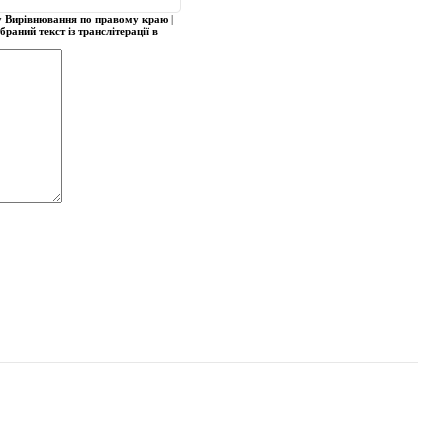
у
Вирівнювання по правому краю
|
раний текст із транслітерації в