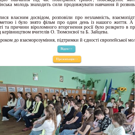
аїнська молодь знаходить сили продовжувати навчання й розвив
ися власним досвідом, розповіли про незламність, взаємопід
метою і було знято фільм про один день із нашого життя. А
ті та причини віроломного вторгнення росії було розкрито в пре
 керівництвом вчителів О. Тюмєнєвої та Б. Зайцева.
кроком до взаєморозуміння, підтримки й єдності європейської мол
Відео>>
Презентація>>