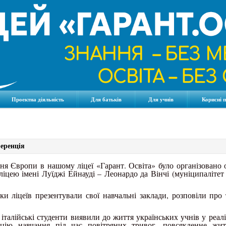
Проектна діяльність
Для батьків
Для учнів
Корисні 
еренція
ня Європи в нашому ліцеї «Гарант. Освіта» було організовано
іцею імені Луїджі Ейнауді – Леонардо да Вінчі (муніципаліте
ики ліцеїв презентували свої навчальні заклади, розповіли про 
 італійські студенти виявили до життя українських учнів у реал
ацію навчання під час повітряних тривог, повсякденне жит