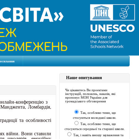
посилання
Наше опитування
Чи цікавитесь Ви проектами
інструкцій, положень, наказів, які
пропонує МОН України для
 онлайн-конференцію з
громадського обговорення
т Манджента, Ломбардія,
Так, особливо тими, що
стосуються молодшої школи.
традиції та особливості
Так, особливо тими, що
стосуються середньої та старшої школи.
іях війни. Вони ставили
Так, і навіть вношу зауваження та
тя школярів, емоційну