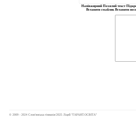
Напівжирний
Похилий текст
Підкр
Вставити смайлик
Вставити пос
© 2009 - 2024 Слов'янська гімназія/2025 Ліцей "ГАРАНТ.ОСВІТА"