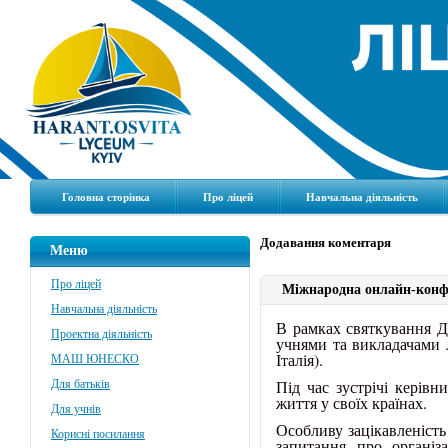
Головна сторінка
Про ліцей
Навчальна діяльність
Додавання коментаря
Меню
Про ліцей
Міжнародна онлайн-конф
Навчальна діяльність
В рамках святкування Д
Проектна діяльність
учнями та викладачами л
Італія).
МАШ ЮНЕСКО
Під час зустрічі керівн
Для батьків
життя у своїх країнах.
Для учнів
Особливу зацікавленість
Корисні посилання
запитання про організ