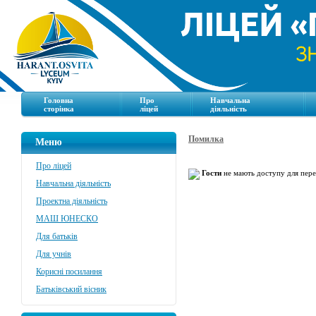
Головна
Про
Навчальна
сторінка
ліцей
діяльність
Помилка
Меню
Про ліцей
Гости
не мають доступу для перег
Навчальна діяльність
Проектна діяльність
МАШ ЮНЕСКО
Для батьків
Для учнів
Корисні посилання
Батьківський вісник