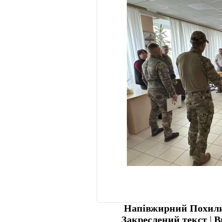
Напівжирний
Похили
Закреслений текст
|
В