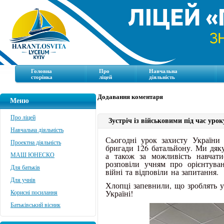
Головна
Про
Навчальна
сторінка
ліцей
діяльність
Додавання коментаря
Меню
Про ліцей
Зустріч із військовими під час уро
Навчальна діяльність
Сьогодні урок захисту України 
Проектна діяльність
бригади 126 батальйону. Ми дякув
а також за можливість навчати
МАШ ЮНЕСКО
розповіли учням про орієнтуван
Для батьків
війні та відповіли на запитання.
Для учнів
Хлопці запевнили, що зроблять у
Україні!
Корисні посилання
Батьківський вісник